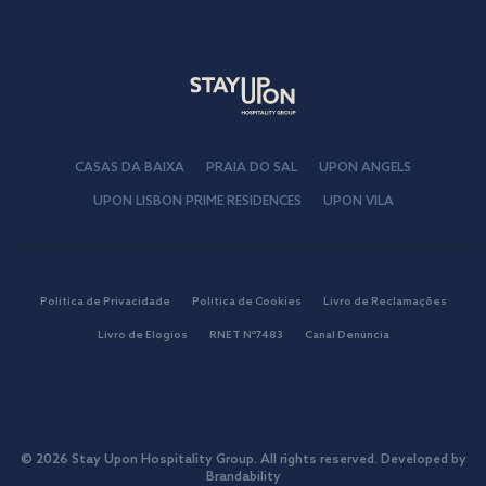
CASAS DA BAIXA
PRAIA DO SAL
UPON ANGELS
UPON LISBON PRIME RESIDENCES
UPON VILA
Política de Privacidade
Política de Cookies
Livro de Reclamações
Livro de Elogios
RNET Nº7483
Canal Denúncia
© 2026 Stay Upon Hospitality Group. All rights reserved. Developed by
Brandability