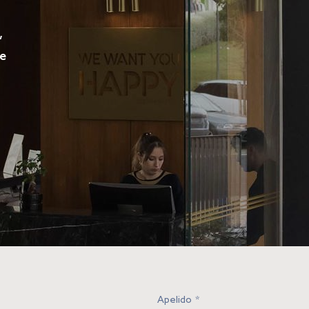
,
ne
Apelido
*