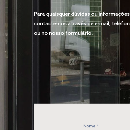
Para quaisquer dúvidas ou informações
contacte-nos através de e-mail, telefo
ou no nosso formulário.
Nome
*