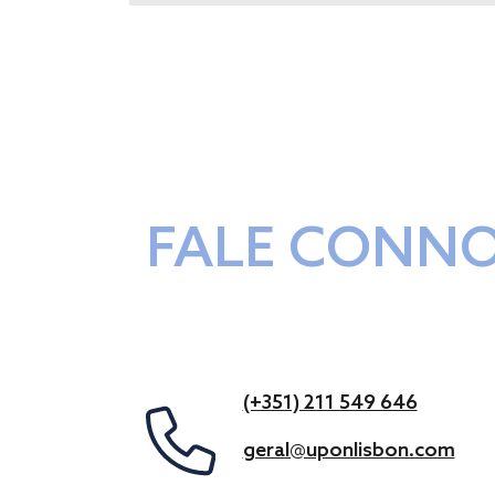
FALE CONN
(+351) 211 549 646
geral@uponlisbon.com