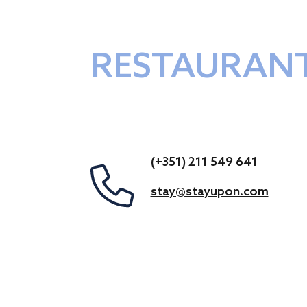
RESTAURAN
(+351) 211 549 641
stay@stayupon.com