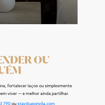
ENDER OU
GUÉM
ina, fortalecer laços ou simplesmente
em viver — e melhor ainda partilhar.
33 790
ou
stay@uponvila.com