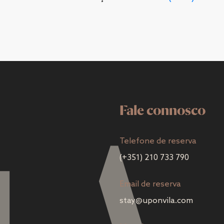
Fale connosco
Telefone de reserva
(+351) 210 733 790
Email de reserva
stay@uponvila.com