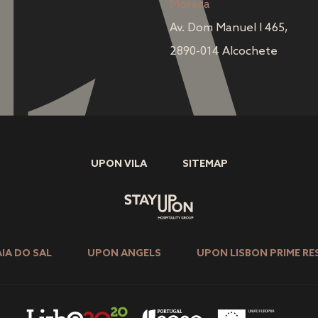
Morada
Av. Dom Manuel I 465,
2890-014 Alcochete
UPON VILA
SITEMAP
IA DO SAL
UPON ANGELS
UPON LISBON PRIME RE