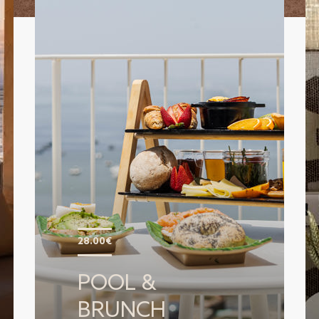
28.00€
POOL &
BRUNCH