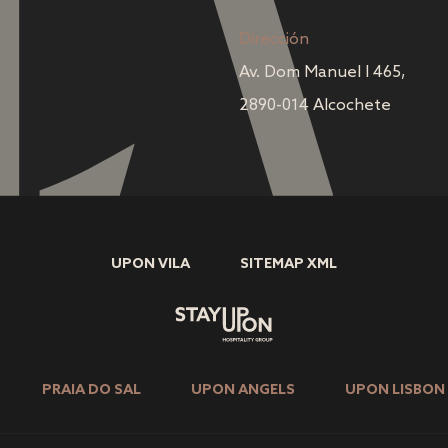
Dirección
Av. Dom Manuel I 465,
2890-014 Alcochete
UPON VILA
SITEMAP XML
PRAIA DO SAL
UPON ANGELS
UPON LISBON