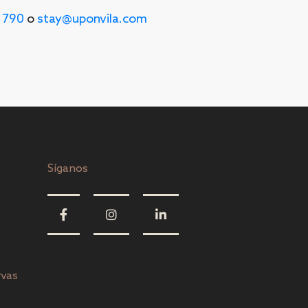
3 790
o
stay@uponvila.com
Síganos
rvas