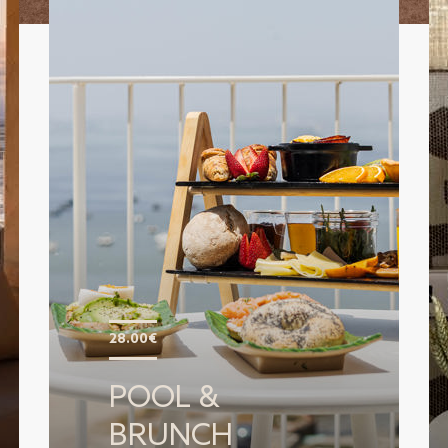
28.00€
POOL &
BRUNCH