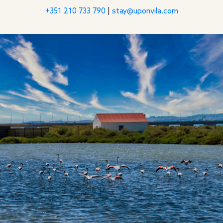
+351 210 733 790
|
stay@uponvila.com