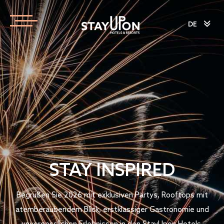
DE
STAY INSPIRED
Begrüßen Sie 2026 mit exklusiven Partys, Rooftops mit
atemberaubendem Blick, erstklassiger Gastronomie und