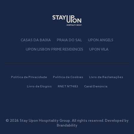
CASAS DA BAIXA
PRAIA DO SAL
UPON ANGELS
UPON LISBON PRIME RESIDENCES
UPON VILA
Política de Privacidade
Política de Cookies
Livro de Reclamações
Livro de Elogios
RNET Nº7483
Canal Denúncia
© 2026 Stay Upon Hospitality Group. All rights reserved. Developed by
Brandability