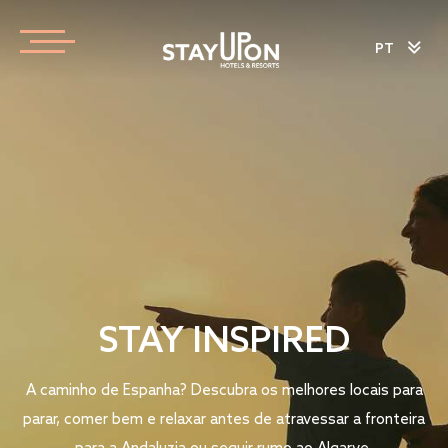
PT
STAY INSPIRED
A caminho de Espanha? Descubra os melhores locais para
parar, comer bem e relaxar antes de atravessar a fronteira