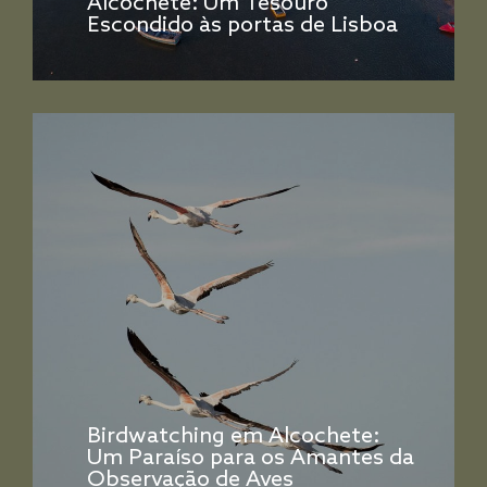
Alcochete: Um Tesouro
Escondido às portas de Lisboa
Birdwatching em Alcochete:
Um Paraíso para os Amantes da
Observação de Aves