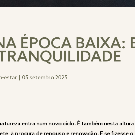
A ÉPOCA BAIXA: 
 TRANQUILIDADE
m-estar
|
05 setembro 2025
atureza entra num novo ciclo. É também nesta altura 
ete, à procura de repouso e renovação. E se fizesse