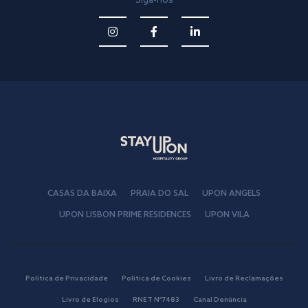
Siga-nos
CASAS DA BAIXA
PRAIA DO SAL
UPON ANGELS
UPON LISBON PRIME RESIDENCES
UPON VILA
Política de Privacidade
Política de Cookies
Livro de Reclamações
Livro de Elogios
RNET Nº7483
Canal Denúncia