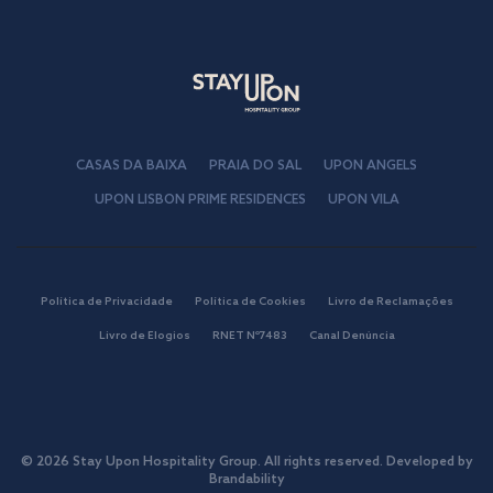
CASAS DA BAIXA
PRAIA DO SAL
UPON ANGELS
UPON LISBON PRIME RESIDENCES
UPON VILA
Política de Privacidade
Política de Cookies
Livro de Reclamações
Livro de Elogios
RNET Nº7483
Canal Denúncia
© 2026 Stay Upon Hospitality Group. All rights reserved. Developed by
Brandability